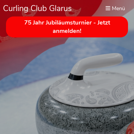
Curling Club Glarus
Menü
75 Jahr Jubiläumsturnier - Jetzt
anmelden!