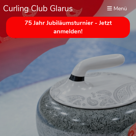
Curling Club Glarus
Menü
75 Jahr Jubiläumsturnier - Jetzt
anmelden!