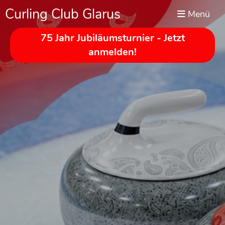
Curling Club Glarus
Menü
75 Jahr Jubiläumsturnier - Jetzt
anmelden!