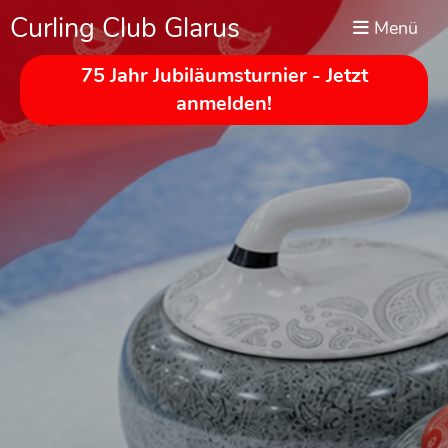
Curling Club Glarus
Menü
75 Jahr Jubiläumsturnier - Jetzt
anmelden!