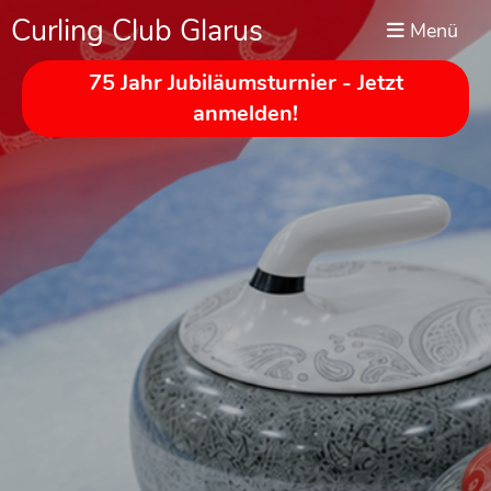
Curling Club Glarus
Menü
75 Jahr Jubiläumsturnier - Jetzt
anmelden!