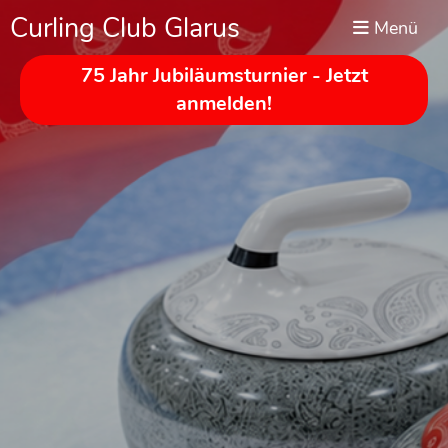
Curling Club Glarus
Menü
75 Jahr Jubiläumsturnier - Jetzt
anmelden!