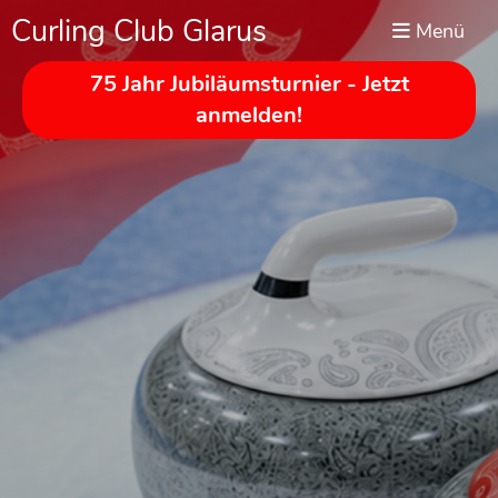
Curling Club Glarus
Menü
75 Jahr Jubiläumsturnier - Jetzt
anmelden!