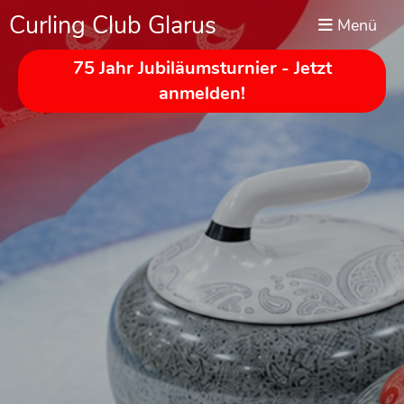
Curling Club Glarus
Menü
75 Jahr Jubiläumsturnier - Jetzt
anmelden!