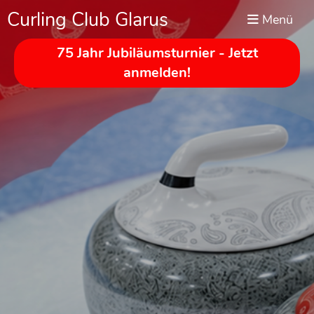
Curling Club Glarus
Menü
75 Jahr Jubiläumsturnier - Jetzt
anmelden!