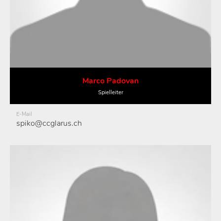
Marco Padovan
Spielleiter
E-Mail
spiko@ccglarus.ch