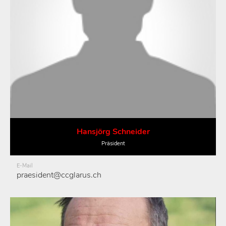
Hansjörg Schneider
Präsident
E-Mail
praesident@ccglarus.ch