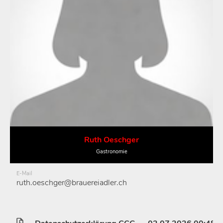
Ruth Oeschger
Gastronomie
E-Mail
ruth.oeschger@brauereiadler.ch