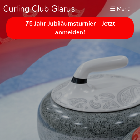
Curling Club Glarus
Menü
75 Jahr Jubiläumsturnier - Jetzt
anmelden!