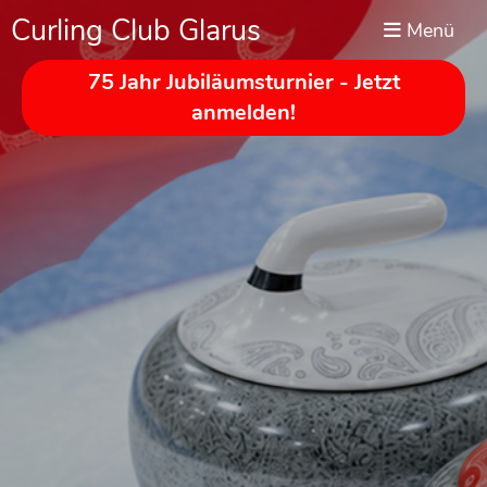
Curling Club Glarus
Menü
75 Jahr Jubiläumsturnier - Jetzt
anmelden!